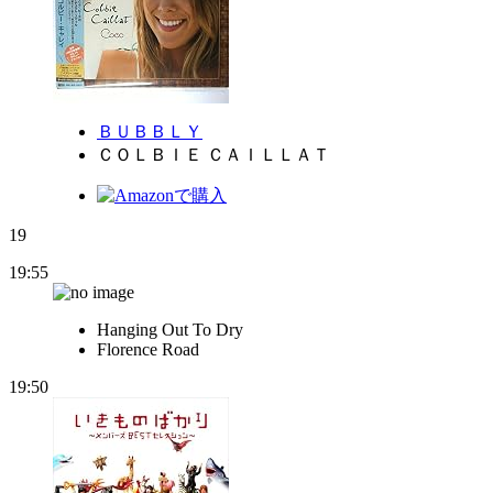
ＢＵＢＢＬＹ
ＣＯＬＢＩＥ ＣＡＩＬＬＡＴ
19
19:55
Hanging Out To Dry
Florence Road
19:50