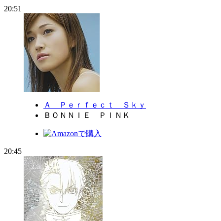
20:51
Ａ Ｐｅｒｆｅｃｔ Ｓｋｙ
ＢＯＮＮＩＥ ＰＩＮＫ
20:45