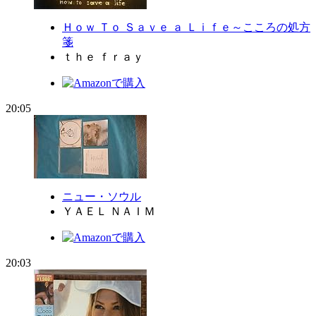
Ｈｏｗ Ｔｏ Ｓａｖｅ ａ Ｌｉｆｅ～こころの処方
箋
ｔｈｅ ｆｒａｙ
20:05
ニュー・ソウル
ＹＡＥＬ ＮＡＩＭ
20:03