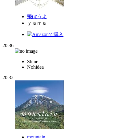
飛ぼうよ
ｙａｍａ
20:36
Shine
Nohidea
20:32
mountain