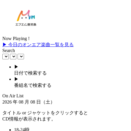
Now Playing !
▶ 今日のオンエア楽曲一覧を見る
Search
▶
日付で検索する
▶
番組名で検索する
On Air List
2026
年
08
月
08
日（土）
タイトル or ジャケットをクリックすると
CD情報が表示されます。
18-24時