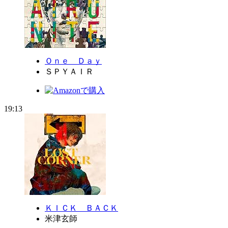
Ｏｎｅ Ｄａｙ
ＳＰＹＡＩＲ
19:13
ＫＩＣＫ ＢＡＣＫ
米津玄師