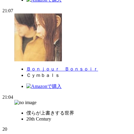
21:07
Ｂｏｎｊｏｕｒ Ｂｏｎｓｏｉｒ
Ｃｙｍｂａｌｓ
21:04
僕らが上書きする世界
20th Century
20