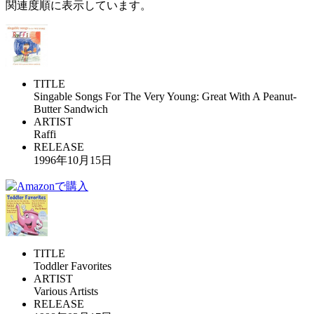
関連度順に表示しています。
TITLE
Singable Songs For The Very Young: Great With A Peanut-
Butter Sandwich
ARTIST
Raffi
RELEASE
1996年10月15日
TITLE
Toddler Favorites
ARTIST
Various Artists
RELEASE