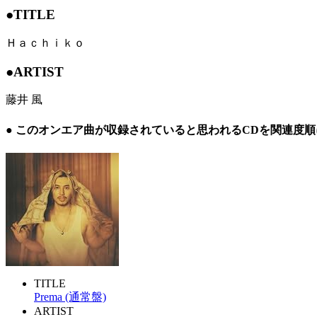
●TITLE
Ｈａｃｈｉｋｏ
●ARTIST
藤井 風
● このオンエア曲が収録されていると思われるCDを関連度
TITLE
Prema (通常盤)
ARTIST