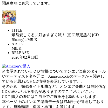
関連度順に表示しています。
TITLE
爆裂愛してる／好きすぎて滅！ [初回限定盤A] [CD +
Blu-ray] - M!LK
ARTIST
M!LK
RELEASE
2026年02月18日
※表示されているＣＤ情報についてオンエア楽曲のタイトル
やアーティスト名を元に、Amazon.co.jpのデータから関連し
ていると思われるCD情報を表示しています。。
そのため、類似タイトル曲など、オンエア楽曲とは無関係な
CDが表示される場合がありますのでご了承ください。
CDご購入の際にはご自身でご確認をお願いいたします。
本ページ上のオンエア楽曲データはFM岩手が管理しており
ます。無断転載・複製・再加工を禁じます。