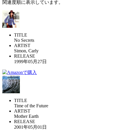
関連度順に表示しています。
TITLE
No Secrets
ARTIST
Simon, Carly
RELEASE
1999年05月27日
TITLE
Time of the Future
ARTIST
Mother Earth
RELEASE
2001年05月01日