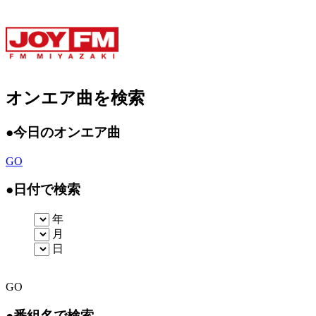
オンエア曲を検索
●
今日のオンエア曲
GO
●
日付で検索
年
月
日
GO
●
番組名で検索