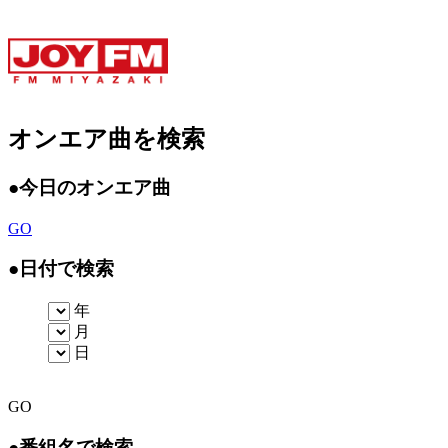
オンエア曲を検索
●
今日のオンエア曲
GO
●
日付で検索
年
月
日
GO
●
番組名で検索