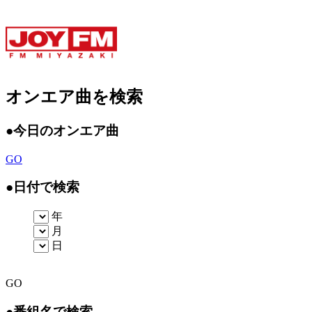
オンエア曲を検索
●
今日のオンエア曲
GO
●
日付で検索
年
月
日
GO
●
番組名で検索