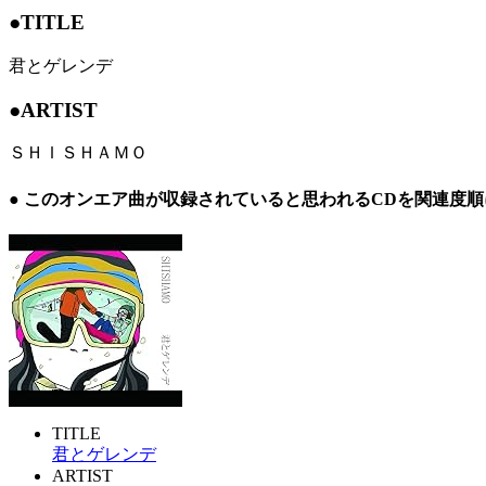
●TITLE
君とゲレンデ
●ARTIST
ＳＨＩＳＨＡＭＯ
● このオンエア曲が収録されていると思われるCDを関連度
TITLE
君とゲレンデ
ARTIST