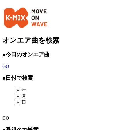
オンエア曲を検索
●
今日のオンエア曲
GO
●
日付で検索
年
月
日
GO
●
番組名で検索