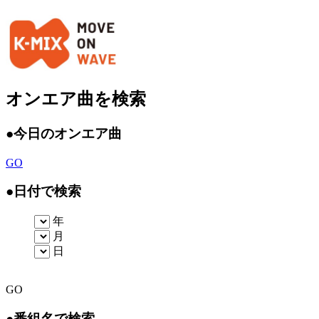
オンエア曲を検索
●
今日のオンエア曲
GO
●
日付で検索
年
月
日
GO
●
番組名で検索