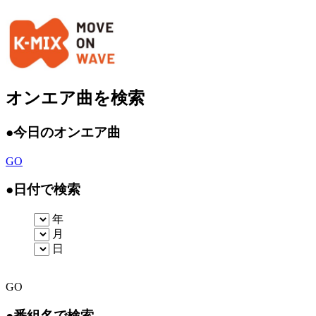
オンエア曲を検索
●
今日のオンエア曲
GO
●
日付で検索
年
月
日
GO
●
番組名で検索