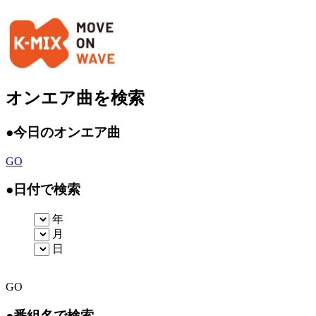
オンエア曲を検索
●
今日のオンエア曲
GO
●
日付で検索
年
月
日
GO
●
番組名で検索