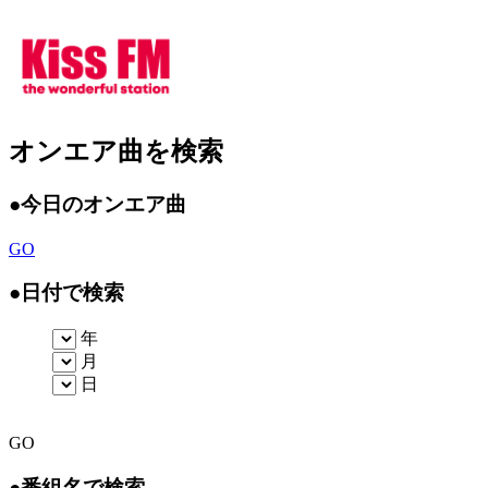
オンエア曲を検索
●
今日のオンエア曲
GO
●
日付で検索
年
月
日
GO
●
番組名で検索