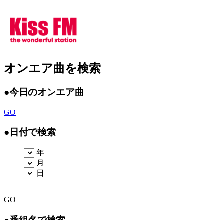
オンエア曲を検索
●
今日のオンエア曲
GO
●
日付で検索
年
月
日
GO
●
番組名で検索