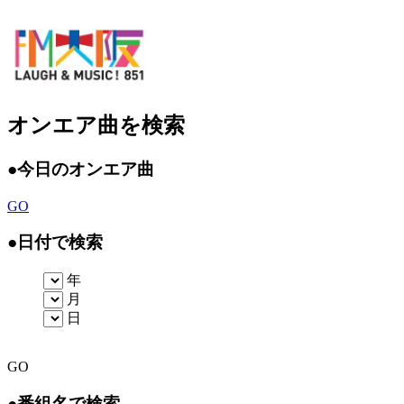
オンエア曲を検索
●
今日のオンエア曲
GO
●
日付で検索
年
月
日
GO
●
番組名で検索