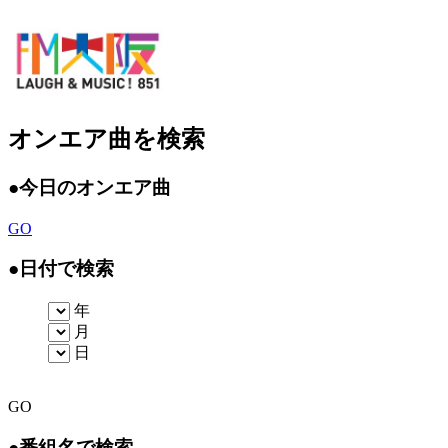
オンエア曲を検索
●
今日のオンエア曲
GO
●
日付で検索
年
月
日
GO
●
番組名で検索