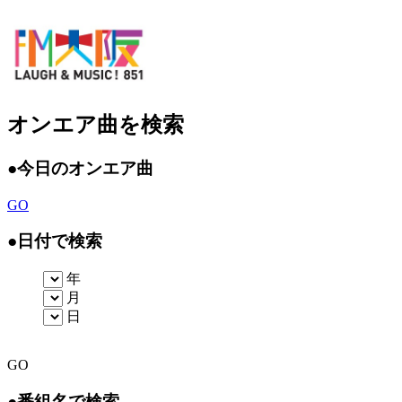
オンエア曲を検索
●
今日のオンエア曲
GO
●
日付で検索
年
月
日
GO
●
番組名で検索