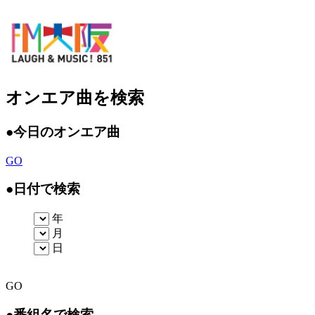
オンエア曲を検索
●
今日のオンエア曲
GO
●
日付で検索
年
月
日
GO
●
番組名で検索